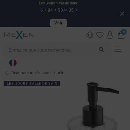
Les Jours Salle de Bain:
6
04
53
34
J
H
M
S
close
Voir
0
search
Distributeurs de savon liquide
LES JOURS SALLE DE BAIN