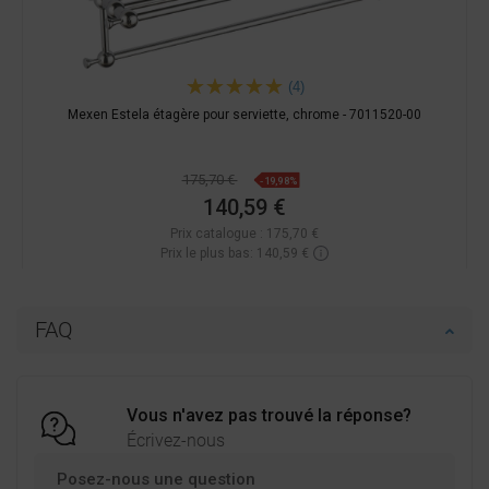
(4)
Mexen Estela étagère pour serviette, chrome - 7011520-00
175,70 €
-19,98%
140,59 €
Prix catalogue :
175,70 €
Prix le plus bas: 140,59 €
Disponibilité:
En stock
Ajouter au panier
FAQ
Comparer
favorite_border
Préféré
Vous n'avez pas trouvé la réponse?
Écrivez-nous
Posez-nous une question