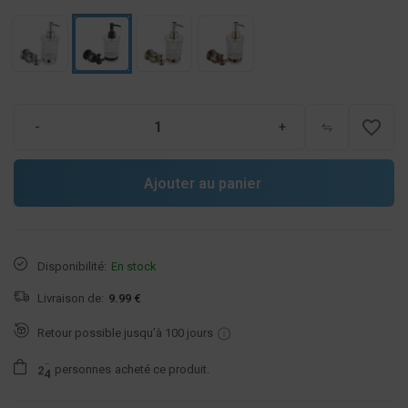
favorite_border
-
+
Ajouter au panier
Disponibilité:
En stock
Livraison de:
9.99 €
Retour possible jusqu’à 100 jours
personnes
acheté ce produit.
2
4