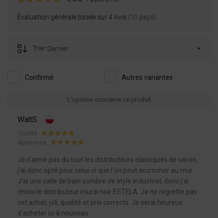
GREEK
Évaluation générale basée sur 4 Avis
(10 pays)
SLOVENIAN
Trier:
Dernier
Confirmé
Autres variantes
L'opinion concerne ce produit
WaltS
Qualité:
Apparence:
Je n'aime pas du tout les distributeurs classiques de savon,
j'ai donc opté pour celui-ci que l'on peut accrocher au mur.
J'ai une salle de bain sombre de style industriel, donc j'ai
choisi le distributeur mural noir ESTELA. Je ne regrette pas
cet achat, joli, qualité et prix corrects. Je serai heureux
d'acheter ici à nouveau.