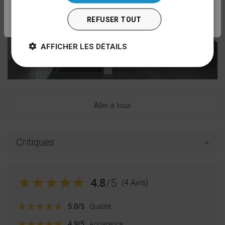
Deutsch
FRENCH
REFUSER TOUT
ITALIAN
AFFICHER LES DÉTAILS
SPANISH
UKRAINIAN
BULGARIAN
ESTONIAN
Aller à tous
DUTCH
LATVIAN
Critiques
DANISH
SWEDISH
4.8
/5
(4 Avis)
FINNISH
PORTUGUESE
5.0
/5
Qualité
CROATIAN
4.9
/5
Apparence