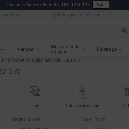
Voir
6
15
12
35
Les Jours Salle de Bain:
J
H
M
S
 et pratique
Retour jusqu'à 100 jours *
search
Murs de salle
e
Plancher
Éclairage
de bain
rinity robinet de lavabo haut, noir - 72610-70
72610-70
Laiton
Tête en céramique
Per
Marque:
Mexen
Série:
Trinity