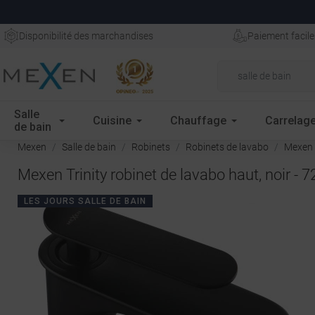
Disponibilité des marchandises
Paiement facile
Salle
Cuisine
Chauffage
Carrelag
de bain
Mexen
Salle de bain
Robinets
Robinets de lavabo
Mexen T
Mexen Trinity robinet de lavabo haut, noir - 
LES JOURS SALLE DE BAIN