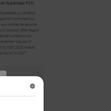
icat Hygiénique PZH
it possède un Certificat
que PZH confirmant sa
 aux normes de sécurité -
u'il n'a aucun effet négatif
 santé humaine ni sur
ronnement naturel. n°
110.1537.2023 valable
squ'au 31.01.2027
POLISH
CZECH
GERMAN