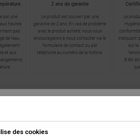
mpérature
2 ans de garantie
Certif
se par une
Le produit est couvert par une
Le produ
 aux hautes
garantie de 2 ans. En cas de problème
Hygiéni
ormant pas
avec le produit acheté, nous vous
conformité
gé de l'eau
encourageons à nous contacter via le
indiquant q
 également
formulaire de contact ou par
sur la
s et aux
téléphone au numéro de la hotline.
l'envi
changements
B.BK.60
ature.
ju
Sélectionner la langue
Série
Trinity
Couleur
Noir
Français
ilise des cookies
Haute
Oui