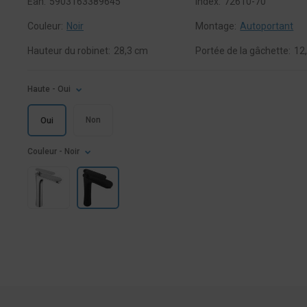
Ean:
5903163389645
Index:
72610-70
Couleur:
Noir
Montage:
Autoportant
Hauteur du robinet:
28,3 cm
Portée de la gâchette:
12
Haute
- Oui
Non
Oui
Couleur
- Noir