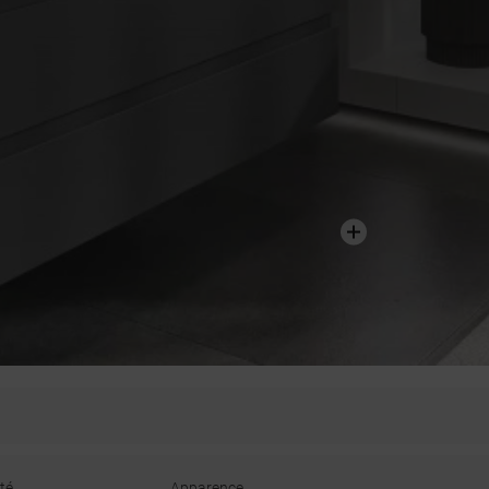
té
Apparence