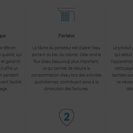
que
Perlator
e tête en
La tâche du perlateur est d'aérer l'eau
Le produit
 qualité, qui
sortant du bec du robinet. Cela rend le
qui séduit
 et garantit
flux d'eau beaucoup plus important,
l'apparence 
Il offre un
ce qui permet de réduire la
nettoyage
ion pendant
consommation d'eau lors des activités
tachées son
ant facilité
quotidiennes, contribuant ainsi à la
ne nécess
lage.
diminution des factures.
dét