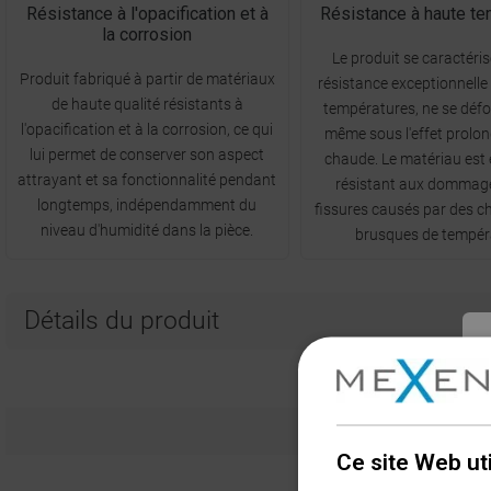
Résistance à l'opacification et à
Résistance à haute te
la corrosion
Le produit se caractéri
Produit fabriqué à partir de matériaux
résistance exceptionnelle
de haute qualité résistants à
températures, ne se déf
l'opacification et à la corrosion, ce qui
même sous l'effet prolon
lui permet de conserver son aspect
chaude. Le matériau est
attrayant et sa fonctionnalité pendant
résistant aux dommage
longtemps, indépendamment du
fissures causés par des 
niveau d'humidité dans la pièce.
brusques de tempér
Détails du produit
Ce site Web ut