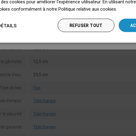
 des cookies pour améliorer l'expérience utilisateur. En utilisant notr
Nederlands
okies conformément à notre Politique relative aux cookies.
Dowiedz 
chon inclus
Non
English
Montage
Autoportant
DÉTAILS
REFUSER TOUT
AC
Deutsch
 thermostat
Non
 du robinet
28,3 cm
 la gâchette
12,5 cm
sortie d'eau
23,5 cm
Type de bec
Fixe
de d'emploi
Télécharger
 la sécurité
Télécharger
 de garantie
Télécharger