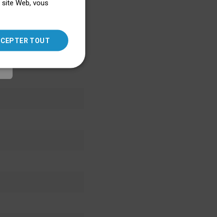
e site Web, vous
ENGLISH
się więcej
SLOVAK
CEPTER TOUT
LITHUANIAN
ROMANIAN
HUNGARIAN
FRENCH
ITALIAN
SPANISH
UKRAINIAN
BULGARIAN
ESTONIAN
DUTCH
LATVIAN