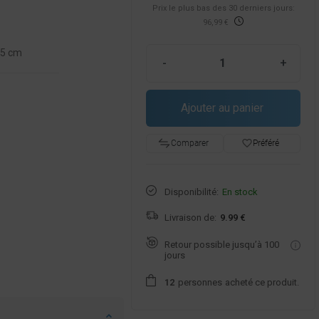
Prix ​​le plus bas des 30 derniers jours:
96,99 €
,5 cm
-
+
Ajouter au panier
favorite_border
Préféré
Comparer
Disponibilité:
En stock
Livraison de:
9.99 €
Retour possible jusqu’à 100
jours
personnes
acheté ce produit.
1
2