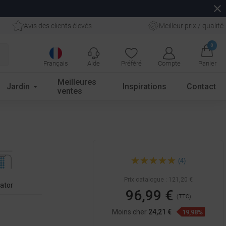
close
Avis des clients élevés
Meilleur prix / qualité
0
Français
Aide
Préféré
Compte
Panier
Meilleures
Jardin
Inspirations
Contact
ventes
Mexen Trinity robinet de
(4)
lavabo haut, noir - 72610-70
Prix catalogue :
121,20 €
lator
96,99 €
(TTC)
Moins cher
24,21 €
19,98%