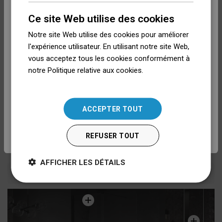
CZECH
Sélectionner la langue
Ce site Web utilise des cookies
Motif de camouflage
M08
GERMAN
Notre site Web utilise des cookies pour améliorer
Possibilité de coller la tuile
Non
ENGLISH
l'expérience utilisateur. En utilisant notre site Web,
Français
vous acceptez tous les cookies conformément à
SLOVAK
Mode d'emploi
Télécharger
notre Politique relative aux cookies.
Dowiedz się
Nederlands
LITHUANIAN
więcej
Informations sur la sécurité
Télécharger
ROMANIAN
English
Conditions de garantie
Télécharger
ACCEPTER TOUT
HUNGARIAN
Attestation PZH
Télécharger
Deutsch
FRENCH
REFUSER TOUT
ITALIAN
Fabricant
Voir
AFFICHER LES DÉTAILS
SPANISH
Inspirations
UKRAINIAN
BULGARIAN
ESTONIAN