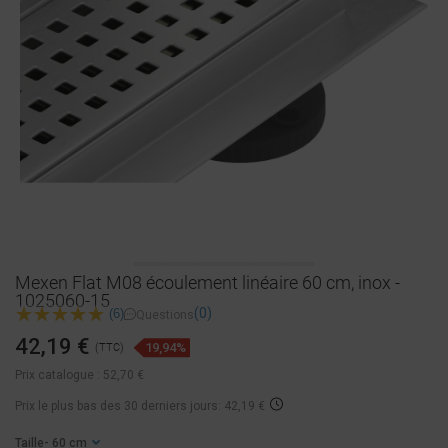
Mexen Flat M08 écoulement linéaire 60 cm, inox -
1025060-15
(0)
(6)
Questions
42,19 €
19,94%
(TTC)
Prix catalogue :
52,70 €
Prix ​​le plus bas des 30 derniers jours: 42,19 €
Taille
- 60 cm