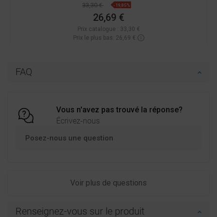
33,30 €
-19,85%
26,69 €
Prix catalogue :
33,30 €
Prix le plus bas: 26,69 €
Disponibilité:
En stock
Ajouter au panier
FAQ
Comparer
favorite_border
Préféré
Vous n'avez pas trouvé la réponse?
Écrivez-nous
Posez-nous une question
Voir plus de questions
Renseignez-vous sur le produit