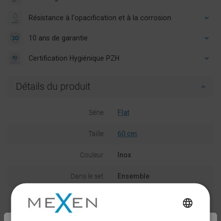
Résistance à l'opacification et à la corrosion
10 ans de garantie
Certification Hygiénique PZH
Détails du produit
Série
Flat
Taille
60 cm
Couleur
Inox
Dans le set
Ensemble
Version slim
Non
POLISH
Siphon pivotant
Non