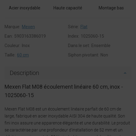
Acier inoxydable
Haute capacité
Montage bas
Marque:
Mexen
Série:
Flat
Ean:
5903163386019
Index:
1025060-15
Couleur:
Inox
Dans le set:
Ensemble
Taille:
60 cm
Siphon pivotant:
Non
Description
Mexen Flat M08 écoulement linéaire 60 cm, inox -
1025060-15
Mexen Flat M08 est un écoulement linéaire parfait de 60 cm de
large, fabriqué en acier inoxydable AISI 304 de haute qualité. Son
fini inox assure une apparence élégante et une durabilité. Le produit
se caractérise par une profondeur d'installation de 52 mm et un