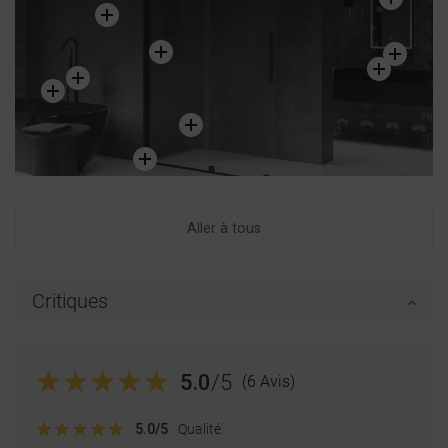
DUTCH
LATVIAN
DANISH
SWEDISH
FINNISH
PORTUGUESE
CROATIAN
Aller à tous
GREEK
SLOVENIAN
Critiques
5.0
/5
(6 Avis)
5.0
/5
Qualité