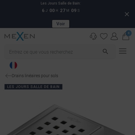
Les Jours Salle de Bain:
6
00
27
09
J
H
M
S
close
Voir
0
search
Drains linéaires pour sols
LES JOURS SALLE DE BAIN