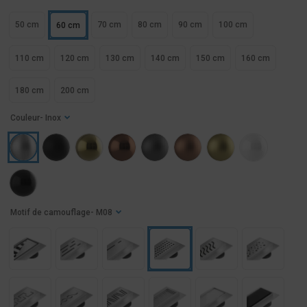
50 cm
70 cm
80 cm
90 cm
100 cm
60 cm
110 cm
120 cm
130 cm
140 cm
150 cm
160 cm
180 cm
200 cm
Couleur
- Inox
Motif de camouflage
- M08