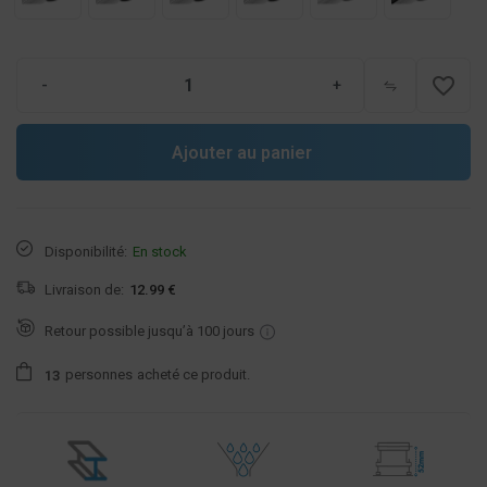
favorite_border
-
+
Ajouter au panier
Disponibilité:
En stock
Livraison de:
12.99 €
Retour possible jusqu’à 100 jours
personnes
acheté ce produit.
1
3