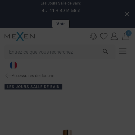
Les Jours Salle de Bain:
4
11
47
58
J
H
M
S
close
Voir
0
search
Accessoires de douche
LES JOURS SALLE DE BAIN