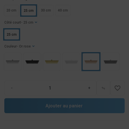
20 cm
30 cm
40 cm
25 cm
Côté court
- 25 cm
25 cm
Couleur
- Or rose
favorite_border
-
+
Ajouter au panier