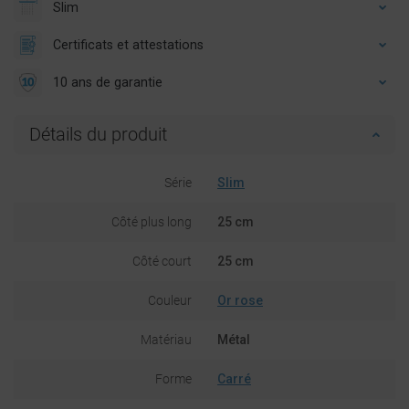
Slim
Certificats et attestations
10 ans de garantie
Détails du produit
Série
Slim
Côté plus long
25 cm
Côté court
25 cm
Couleur
Or rose
Matériau
Métal
Forme
Carré