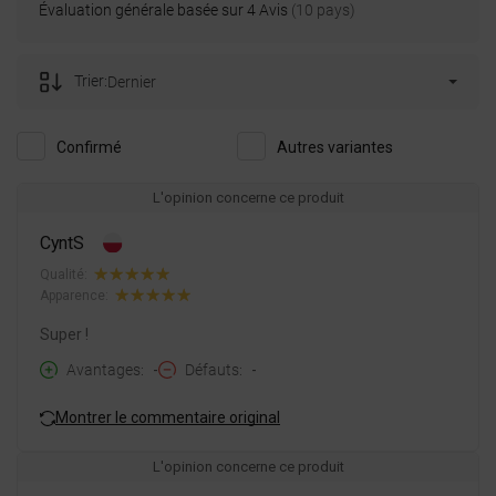
Évaluation générale basée sur 4 Avis
(10 pays)
Trier:
Dernier
Confirmé
Autres variantes
L'opinion concerne ce produit
CyntS
Qualité:
Apparence:
Super !
Avantages
-
Défauts
-
Montrer le commentaire original
L'opinion concerne ce produit