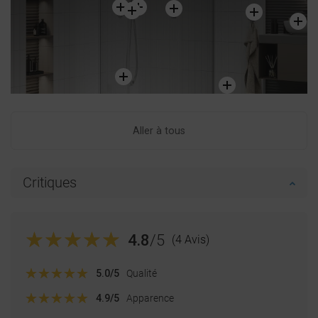
DUTCH
LATVIAN
DANISH
SWEDISH
FINNISH
Aller à tous
PORTUGUESE
CROATIAN
Critiques
GREEK
SLOVENIAN
4.8
/5
(4 Avis)
5.0
/5
Qualité
4.9
/5
Apparence