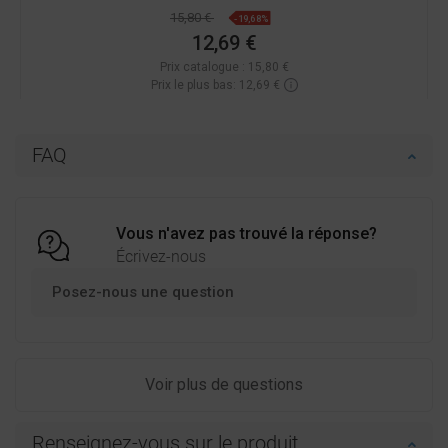
15,80 €
-19,68%
12,69 €
Prix catalogue :
15,80 €
Prix le plus bas: 12,69 €
Disponibilité:
En stock
Ajouter au panier
FAQ
Comparer
favorite_border
Préféré
Vous n'avez pas trouvé la réponse?
Écrivez-nous
Posez-nous une question
Voir plus de questions
Renseignez-vous sur le produit