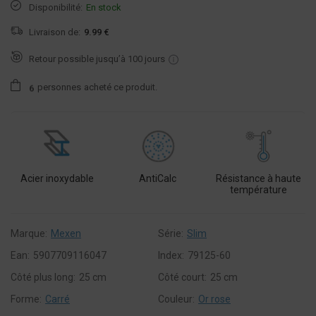
Disponibilité:
En stock
Livraison de:
9.99 €
Retour possible jusqu’à 100 jours
personnes
acheté ce produit.
6
Acier inoxydable
AntiCalc
Résistance à haute
température
Marque:
Mexen
Série:
Slim
Ean:
5907709116047
Index:
79125-60
Côté plus long:
25 cm
Côté court:
25 cm
Forme:
Carré
Couleur:
Or rose