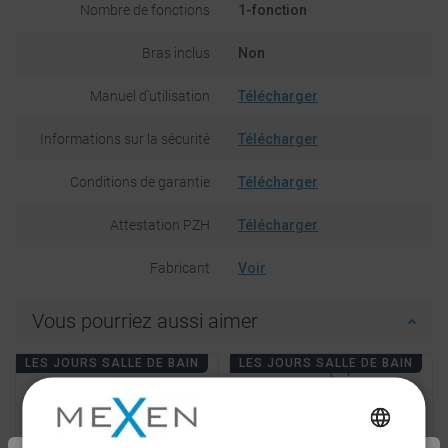
Nombre de fonctions
1-fonction
Bras inclus
Non
Manuel d'utilisation
Télécharger
Informations sur la sécurité
Télécharger
Conditions de garantie
Télécharger
Attestation PZH
Télécharger
Fabricant
Voir
Vous pourriez aussi aimer
LES JOURS SALLE DE BAIN
LES JOURS SALLE DE BAIN
POLISH