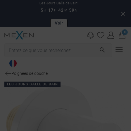
Les Jours Salle de Bain:
5
17
42
59
J
H
M
S
close
Voir
0
search
Poignées de douche
LES JOURS SALLE DE BAIN