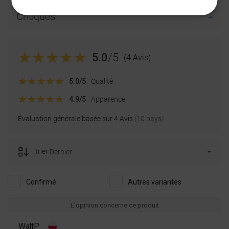
UKRAINIAN
Critiques
BULGARIAN
ESTONIAN
5.0
/5
(4 Avis)
DUTCH
LATVIAN
5.0
/5
Qualité
DANISH
4.9
/5
Apparence
SWEDISH
Évaluation générale basée sur 4 Avis
(10 pays)
FINNISH
PORTUGUESE
Trier:
Dernier
CROATIAN
Confirmé
Autres variantes
GREEK
SLOVENIAN
L'opinion concerne ce produit
WaltP