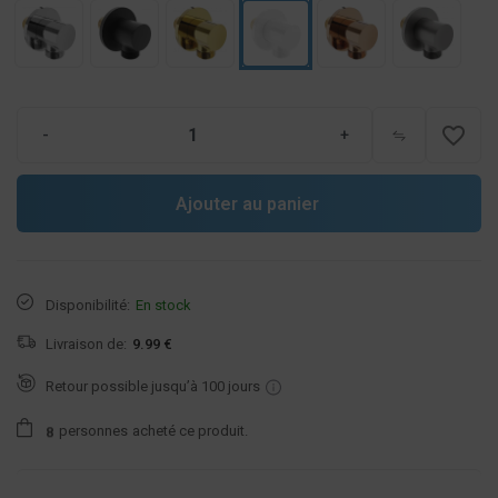
favorite_border
-
+
Ajouter au panier
Disponibilité:
En stock
Livraison de:
9.99 €
Retour possible jusqu’à 100 jours
personnes
acheté ce produit.
8