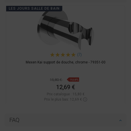
LES JOURS SALLE DE BAIN
(7)
Mexen Kai support de douche, chrome - 79351-00
15,80 €
-19,68%
12,69 €
Prix catalogue :
15,80 €
Prix le plus bas: 12,69 €
Disponibilité:
En stock
Ajouter au panier
FAQ
Comparer
favorite_border
Préféré