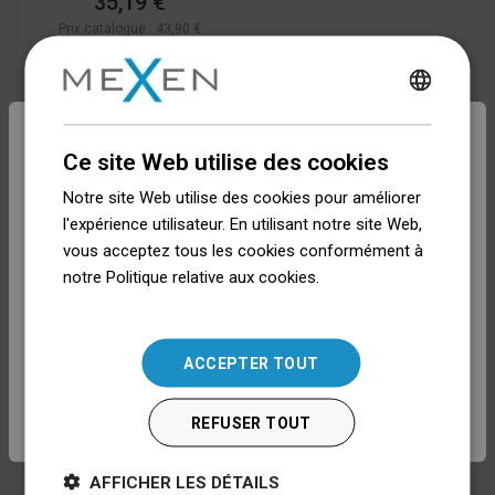
35,19 €
Prix catalogue :
43,90 €
Prix le plus bas: 35,19 €
Disponibilité:
En stock
Inspirations
POLISH
Ajouter au panier
CZECH
Sélectionner la langue
Comparer
favorite_border
Préféré
Ce site Web utilise des cookies
GERMAN
Notre site Web utilise des cookies pour améliorer
ENGLISH
l'expérience utilisateur. En utilisant notre site Web,
Français
vous acceptez tous les cookies conformément à
SLOVAK
notre Politique relative aux cookies.
Dowiedz się
Nederlands
LITHUANIAN
więcej
ROMANIAN
English
ACCEPTER TOUT
HUNGARIAN
Deutsch
FRENCH
REFUSER TOUT
ITALIAN
Aller à tous
AFFICHER LES DÉTAILS
SPANISH